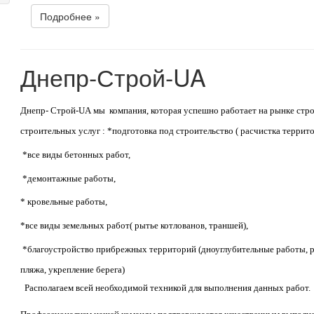
Подробнее »
Днепр-Строй-UA
Днепр-
Строй-
UA
мы
компания, которая успешно работает на рынке стро
строительных услуг
: *подготовка под строительство ( расчистка террито
*все виды бетонных работ,
*демонтажные работы,
* кровельные работы,
*все виды земельных работ( рытье котлованов, траншей),
*благоустройство прибрежных территорий (дноуглубительные работы, ра
пляжа, укрепление берега)
Располагаем всей необходимой техникой для выполнения данных работ.